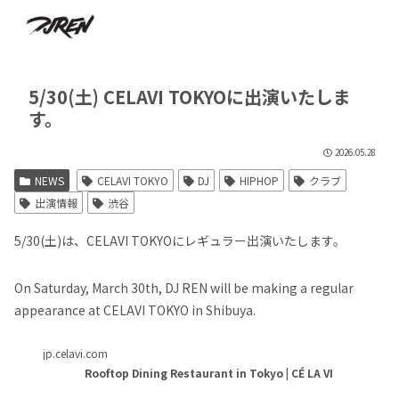
5/30(土) CELAVI TOKYOに出演いたしま
す。
2026.05.28
NEWS
CELAVI TOKYO
DJ
HIPHOP
クラブ
出演情報
渋谷
5/30(土)は、CELAVI TOKYOにレギュラー出演いたします。
On Saturday, March 30th, DJ REN will be making a regular
appearance at CELAVI TOKYO in Shibuya.
jp.celavi.com
Rooftop Dining Restaurant in Tokyo | CÉ LA VI