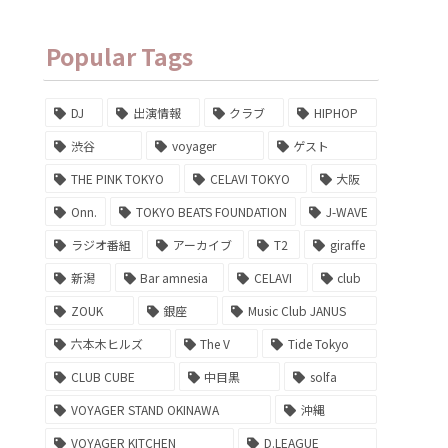
Popular Tags
DJ
出演情報
クラブ
HIPHOP
渋谷
voyager
ゲスト
THE PINK TOKYO
CELAVI TOKYO
大阪
Onn.
TOKYO BEATS FOUNDATION
J-WAVE
ラジオ番組
アーカイブ
T2
giraffe
新潟
Bar amnesia
CELAVI
club
ZOUK
銀座
Music Club JANUS
六本木ヒルズ
The V
Tide Tokyo
CLUB CUBE
中目黒
solfa
VOYAGER STAND OKINAWA
沖縄
VOYAGER KITCHEN
D.LEAGUE