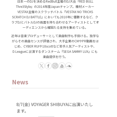
日本一のDJを決めるRedBull主催のDJ大会『RED BULL
Thre3Style』の2014年度Japanチャンプ。機材メーカー
VESTAX主催のスクラッチバトル『VESTAX NO TRICKS
SCRATCH DJ BATTLE』においても2010年に優勝するなど、ク
ラブDJとバトルDJの両面を持ち合わせるアーティストとしてオ
ーディエンスから確固たる支持を集めている。
近年は音楽プロデューサーとして楽曲制作も手掛ける。独学な
がらその楽曲センスが評価され、大手企業のCMやPR動画をは
じめ、CYBER RUIや18scottなど若手人気アーティストや、
D.Leagueに出演するダンスチーム『SEGA SAMMY LUX』にも
楽曲提供を行う。
News
8/7(金) VOYAGER SHIBUYAに出演いたし
ます。