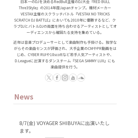
日本一のDJを決めるRedBull主催のDJ大会『RED BULL
Thre3Style』の2014年度Japanチャンプ。機材メーカー
VESTAX主催のスクラッチバトル『VESTAX NO TRICKS
SCRATCH DJ BATTLE』においても2010年に優勝するなど、ク
ラブDJとバトルDJの両面を持ち合わせるアーティストとしてオ
ーディエンスから確固たる支持を集めている。
近年は音楽プロデューサーとして楽曲制作も手掛ける。独学な
がらその楽曲センスが評価され、大手企業のCMやPR動画をは
じめ、CYBER RUIや18scottなど若手人気アーティストや、
D.Leagueに出演するダンスチーム『SEGA SAMMY LUX』にも
楽曲提供を行う。
News
8/7(金) VOYAGER SHIBUYAに出演いたし
ます。