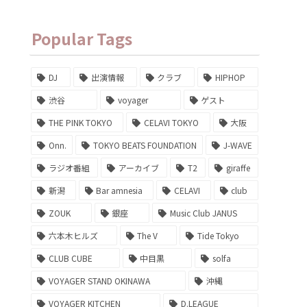
Popular Tags
DJ
出演情報
クラブ
HIPHOP
渋谷
voyager
ゲスト
THE PINK TOKYO
CELAVI TOKYO
大阪
Onn.
TOKYO BEATS FOUNDATION
J-WAVE
ラジオ番組
アーカイブ
T2
giraffe
新潟
Bar amnesia
CELAVI
club
ZOUK
銀座
Music Club JANUS
六本木ヒルズ
The V
Tide Tokyo
CLUB CUBE
中目黒
solfa
VOYAGER STAND OKINAWA
沖縄
VOYAGER KITCHEN
D.LEAGUE