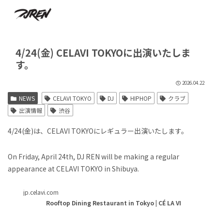
4/24(金) CELAVI TOKYOに出演いたしま
す。
2026.04.22
NEWS
CELAVI TOKYO
DJ
HIPHOP
クラブ
出演情報
渋谷
4/24(金)は、CELAVI TOKYOにレギュラー出演いたします。
On Friday, April 24th, DJ REN will be making a regular
appearance at CELAVI TOKYO in Shibuya.
jp.celavi.com
Rooftop Dining Restaurant in Tokyo | CÉ LA VI